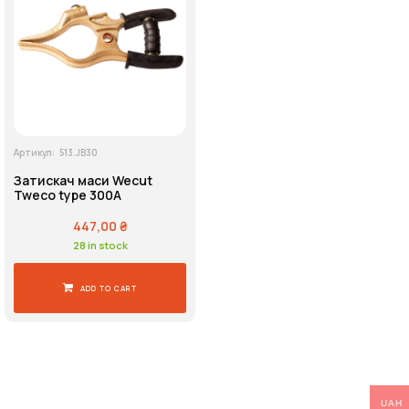
Напруга живлення
Пошук
Артикул:
513.JB30
Затискач маси Wecut
Tweco type 300A
447,00
₴
28 in stock
ADD TO CART
UAH