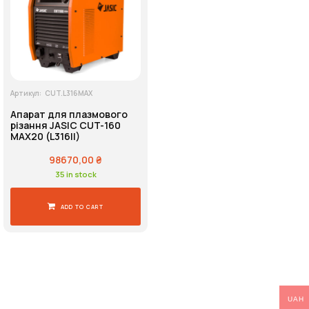
Напруга живлення
Артикул:
CUT.L316MAX
Пошук
Апарат для плазмового
різання JASIC CUT-160
MAX20 (L316II)
98670,00
₴
35 in stock
ADD TO CART
UAH