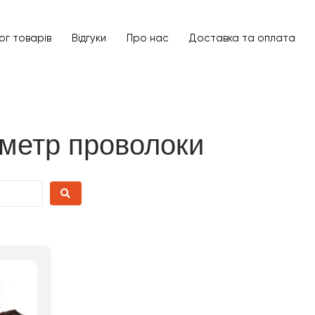
ог товарів
Відгуки
Про нас
Доставка та оплата
Категорії
Оберіть категорії
Виробник
Країн
метр проволоки