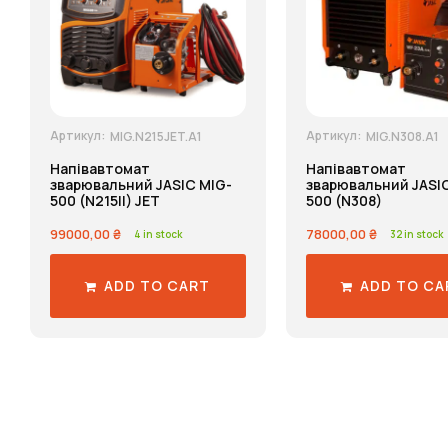
Артикул:
Артикул:
MIG.N215JET.A1
MIG.N308.A1
Напівавтомат
Напівавтомат
зварювальний JASIC MIG-
зварювальний JASIC
500 (N215II) JET
500 (N308)
99000,00
₴
78000,00
₴
4 in stock
32 in stock
ADD TO CART
ADD TO CA