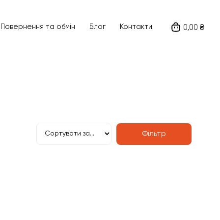
0,00 ₴
Ціна
Повернення та обмін
Блог
Контакти
78000
₴
—
99000
₴
а виробника
Напруга живлення
Фільтр
Пошук