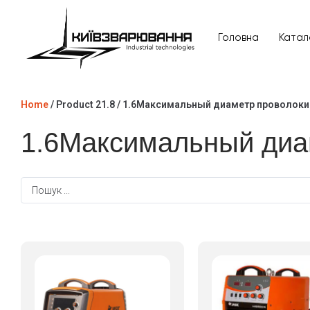
Головна
Катал
Головна
Home
/ Product 21.8 / 1.6Максимальный диаметр проволоки
Каталог товарів
1.6Максимальный диа
Відгуки
Про нас
Доставка та оплата
Повернення та обмін
Блог
Контакти