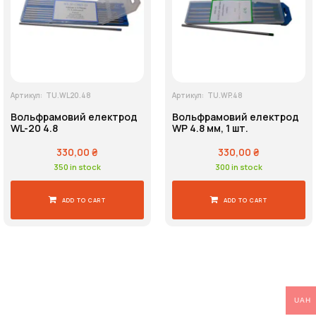
Напруга живлення
Артикул:
TU.WL20.48
Артикул:
TU.WP.48
Пошук
Вольфрамовий електрод
Вольфрамовий електрод
WL-20 4.8
WP 4.8 мм, 1 шт.
330,00
₴
330,00
₴
350 in stock
300 in stock
ADD TO CART
ADD TO CART
UAH