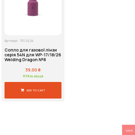
Напруга живлення
Артикул:
701.GL24
Пошук
Сопло для газової лінзи
серія 54N для WP-17/18/26
Welding Dragon №8
39,00
₴
1179 in stock
ADD TO CART
UAH