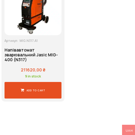
Напруга живлення
Артикул:
MIG.N317.A1
Пошук
Напівавтомат
зварювальний Jasic MIG-
400 (N317)
211620,00
₴
9 in stock
ADD TO CART
UAH