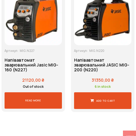
Напруга живлення
Пошук
Артикул:
MIG.N227
Артикул:
MIG.N220
Напівавтомат
Напівавтомат
зварювальний Jasic MIG-
зварювальний JASIC MIG-
160 (N227)
200 (N220)
21120,00
₴
31350,00
₴
Out of stock
6 in stock
READ MORE
ADD TO CART