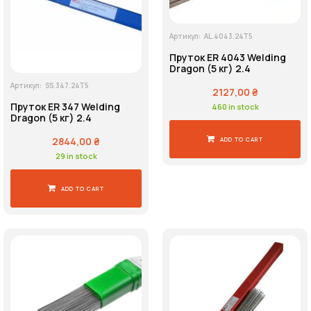
Артикул:
AL.4043.24T5
Пруток ER 4043 Welding
Dragon (5 кг) 2.4
Артикул:
SS.347.24T5
2127,00
₴
Пруток ER 347 Welding
460 in stock
Dragon (5 кг) 2.4
2844,00
₴
ADD TO CART
29 in stock
ADD TO CART