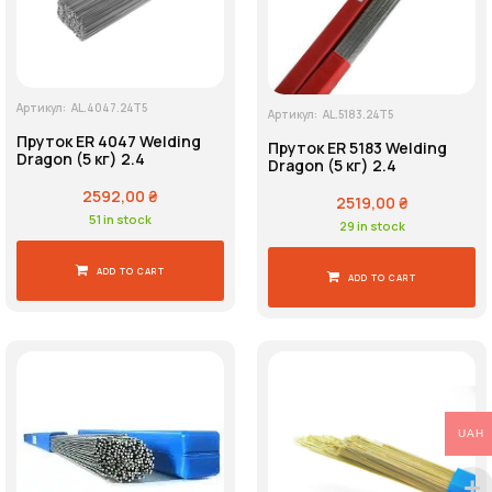
Артикул:
AL.4047.24T5
Артикул:
AL.5183.24T5
Пруток ER 4047 Welding
Пруток ER 5183 Welding
Dragon (5 кг) 2.4
Dragon (5 кг) 2.4
2592,00
₴
2519,00
₴
51 in stock
29 in stock
ADD TO CART
ADD TO CART
UAH