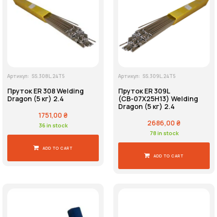
Напруга живлення
Пошук
Артикул:
SS.308L.24T5
Артикул:
SS.309L.24T5
Пруток ER 308 Welding
Пруток ER 309L
Dragon (5 кг) 2.4
(СВ-07Х25Н13) Welding
Dragon (5 кг) 2.4
1751,00
₴
2686,00
₴
36 in stock
78 in stock
ADD TO CART
ADD TO CART