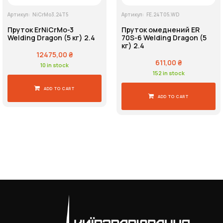
Артикул:
NiCrMo3.24T5
Артикул:
FE.24T05.WD
Пруток ErNiCrMo-3
Пруток омеднений ER
Welding Dragon (5 кг) 2.4
70S-6 Welding Dragon (5
кг) 2.4
12475,00
₴
611,00
₴
10 in stock
152 in stock
ADD TO CART
ADD TO CART