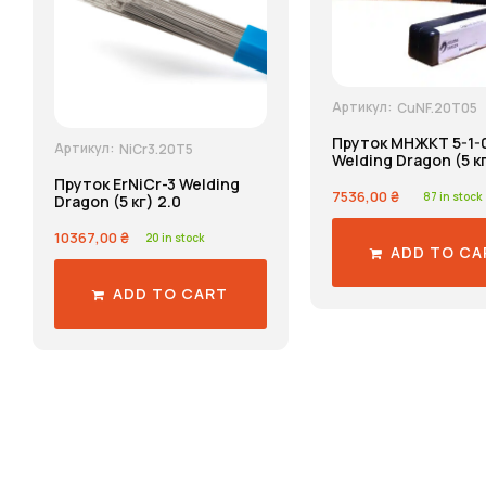
Артикул:
CuNF.20T05
Пруток МНЖКТ 5-1-0
Артикул:
NiCr3.20T5
Welding Dragon (5 кг
Пруток ErNiCr-3 Welding
7536,00
₴
87 in stock
Dragon (5 кг) 2.0
10367,00
₴
20 in stock
ADD TO CA
ADD TO CART