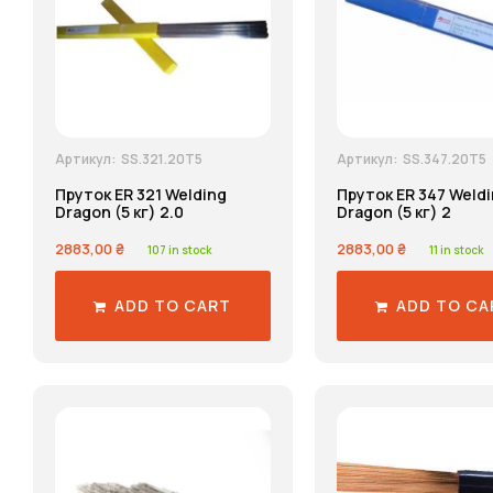
Артикул:
Артикул:
SS.321.20T5
SS.347.20T5
Пруток ER 321 Welding
Пруток ER 347 Weld
Dragon (5 кг) 2.0
Dragon (5 кг) 2
2883,00
₴
2883,00
₴
107 in stock
11 in stock
ADD TO CART
ADD TO CA