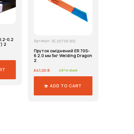
.2-0.2
Артикул:
FE.20T05.WD
) 2
Пруток оміднений ER 70S-
6 2.0 мм 5кг Welding Dragon
2
RT
641,00
₴
497 in stock
ADD TO CART