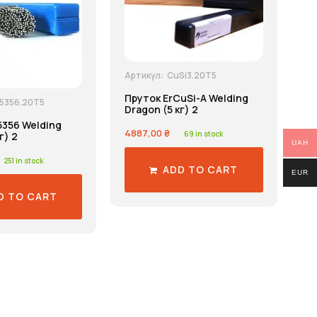
Артикул:
CuSi3.20T5
Пруток ErCuSi-A Welding
.5356.20T5
Dragon (5 кг) 2
5356 Welding
4887,00
₴
69 in stock
г) 2
UAH
251 in stock
ADD TO CART
EUR
D TO CART