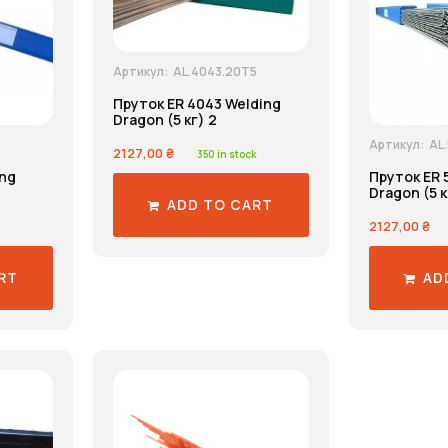
Артикул:
AL.4043.20T5
Пруток ER 4043 Welding
Dragon (5 кг) 2
Артикул:
AL
2127,00
₴
350 in stock
ing
Пруток ER 
Dragon (5 к
ADD TO CART
2127,00
₴
RT
AD