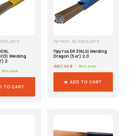
Артикул:
.309L.20T5
SS.316LSi.20T5
309L
Пруток ER 316LSi Welding
13) Welding
Dragon (5 кг) 2.0
г) 2
3057,00
₴
86 in stock
20 in stock
ADD TO CART
D TO CART