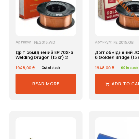
Артикул:
Артикул:
FE.2015.WD
FE.2015.GB
Дріт обміднений ER 70S-6
Дріт обміднений J
Welding Dragon (15 кг) 2
6 Golden Bridge (15 
1948,00
₴
1948,00
₴
Out of stock
60 in stock
READ MORE
ADD TO CA