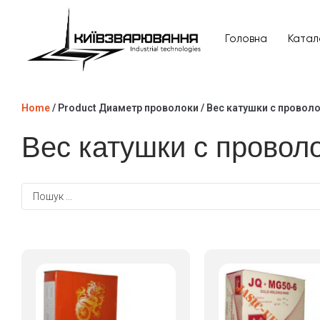
Головна
Катал
Головна
Home
/ Product Диаметр проволоки / Вес катушки с провол
Каталог товарів
Вес катушки с провол
Відгуки
Про нас
Доставка та оплата
Повернення та обмін
Блог
Контакти