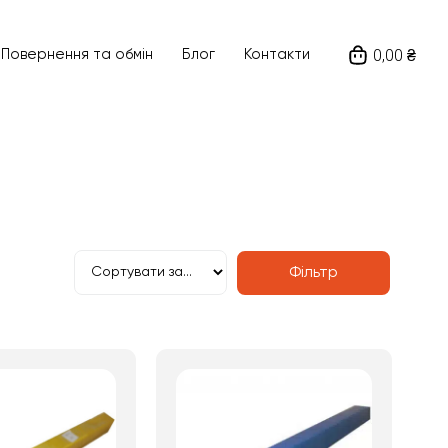
0,00 ₴
Ціна
Повернення та обмін
Блог
Контакти
641
₴
—
10391
₴
а виробника
Напруга живлення
Фільтр
Пошук