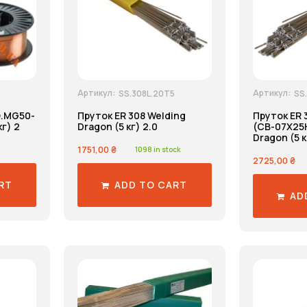
Артикул:
Артикул:
SS.308L.20T5
SS
Q.MG50-
Пруток ER 308 Welding
Пруток ER 
кг) 2
Dragon (5 кг) 2.0
(СВ-07Х25Н
Dragon (5 к
1751,00
₴
1098 in stock
2725,00
₴
RT
ADD TO CART
AD