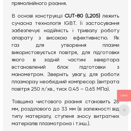
прямолінійного різання.
В основі конструкції
CUT-80 (L205)
лежить
сучасна технологія IGBT. Її застосування
забезпечує надійність і тривалу роботу
апарату з високою ефективністю. Як
газ для утворення плазми
використовується повітря, для підготовки
якого в задній частині інвертора
встановлений блок підготовки з
манометром. Зверніть увагу, для роботи
плазморізу необхідний компресор (витрата
повітря 250 л/хв., тиск 0.45 – 0.65 МПа).
UAH
Товщина чистового різання становить 28
мм, розділового до 33 мм (в залежності від
типу матеріалу, ступеня зносу витратних
матеріалів плазмотрона і т.інш.).