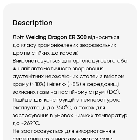
Description
Дріт
Welding Dragon ER 308
відноситься
до класу хромонікелевих зварювальних
дротів стійких до корозії.
Використовується для аргонодугового або
ж напівавтоматичного зварювання
аустенітних нержавіючих сталей з вмістом
хрому (~18%) і нікелю (~8%) в середовищі
захисних газів на постійному струмі (DC).
Підійде для конструкцій з температурою
експлуатації до 350°C, а також для
застосування в умовах низьких температур
до -269°C.
Не застосовується для використання в
середовищах з високим вмістом сірки.