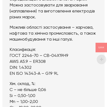
Можна застосовувати для зварювання
(наплавлення) та виготовлення електродів
різних марок.
Можливі області застосування – харчова,
нафтова та хімічна промисловість, а також
машинобудування та інші галузі.
UAH
Класифікація:
ГОСТ 2246-70 – СВ-04Х19Н9
AWS A5.9 – ER308
DIN: 1.4302
EN ISO 14343-A – G19 9L
Хім. склад, %:
C – не більше 0,06
Si – 0,50-1,00
Mn – 1,00-2,00