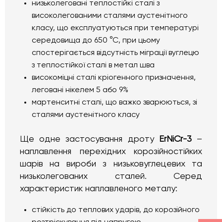
низьколеговані теплостійкі сталі з
високолегованими сталями аустенітного
класу, що експлуатуються при температурі
середовища до 650 °С, при цьому
спостерігається відсутність міграції вуглецю
з теплостійкої сталі в метал шва
високоміцні сталі кріогенного призначення,
леговані нікелем 5 або 9%
мартенситні сталі, що важко зварюються, зі
сталями аустенітного класу
Ще одне застосування дроту
ErNiCr
-3
–
наплавлення перехідних корозійностійких
шарів на вироби з низьковуглецевих та
низьколегованих сталей. Серед
характеристик наплавленого металу:
стійкість до теплових ударів, до корозійного