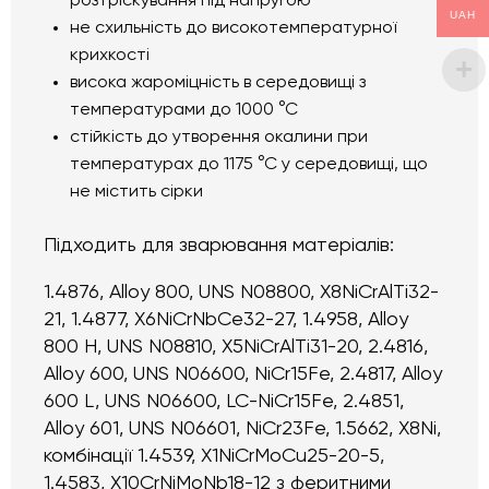
розтріскування під напругою
UAH
не схильність до високотемпературної
крихкості
висока жароміцність в середовищі з
температурами до 1000 °С
стійкість до утворення окалини при
температурах до 1175 °С у середовищі, що
не містить сірки
Підходить для зварювання матеріалів:
1.4876, Alloy 800, UNS N08800, X8NiCrAlTi32-
21, 1.4877, X6NiCrNbCe32-27, 1.4958, Alloy
800 H, UNS N08810, X5NiCrAlTi31-20, 2.4816,
Alloy 600, UNS N06600, NiCr15Fe, 2.4817, Alloy
600 L, UNS N06600, LC-NiCr15Fe, 2.4851,
Alloy 601, UNS N06601, NiCr23Fe, 1.5662, X8Ni,
комбінації 1.4539, X1NiCrMoCu25-20-5,
1.4583, X10CrNiMoNb18-12 з феритними