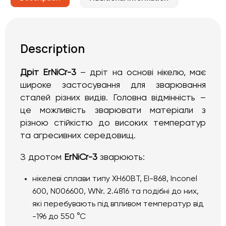
Description
Дріт ErNiCr
-3
– дріт на основі нікелю, має
широке застосування для зварювання
сталей різних видів. Головна відмінність –
це можливість зварювати матеріали з
різною стійкістю до високих температур
та агресивних середовищ.
З дротом
ErNiCr
-3
зварюють:
нікелеві сплави типу ХН60ВТ, ЕІ-868, Inconel
600, N006600, WNr. 2.4816 та подібні до них,
які перебувають під впливом температур від
-196 до 550 °С