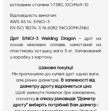
котловими сталями 1.7380, 10CrMo9-10
Відповідність вимогам:
AWS A5.14: ErNiCr-3
EN ISO 18274: S Ni 6082 (NiCr20Mn3Nb)
Дріт ErNiCr-3 Welding Dragon
– дріт на
основі нікелевих сплавів, намотаний на
пластикову котушку, вага 5 кг. Запакований
у коробку з картону.
Шановні покупці!
Ми пропонуємо до купівлі дріт однієї ваги,
але різних діаметрів.
В залежності від
діаметру дроту відрізняється ціна
Щоб уникнути помилок при замовленні,
спочатку
в списку різновидів “Діаметр
дроту” виберіть потрібний Вам діаметр
і