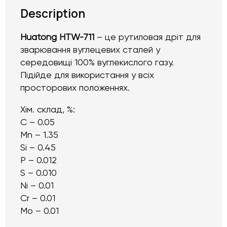
Description
Huatong HTW-711
– це рутиловая дріт для
зварювання вуглецевих сталей у
середовищі 100% вуглекислого газу.
Підійде для використання у всіх
просторових положеннях.
Хім. склад, %:
C – 0.05
Mn – 1.35
Si – 0.45
P – 0.012
S – 0.010
Ni – 0.01
Cr – 0.01
Mo – 0.01