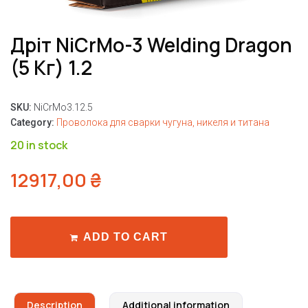
Дріт NiCrMo-3 Welding Dragon
(5 Кг) 1.2
SKU:
NiCrMo3.12.5
Category:
Проволока для сварки чугуна, никеля и титана
20 in stock
12917,00
₴
ADD TO CART
Description
Additional information