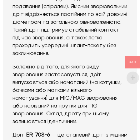
подавання (спіралей). Якісний зварювальний
дріт відрізняється постійним по всій довжині
діаметром та загальною рівноваженістю.
Такий дріт підтримує стабільний контакт
під час зварювання, а також легко
проходить усередині шланг-пакету без
заклинювання.
UAH
Залежно від того, для якого виду
зварювання застосовується, дріт
випускається або намотаний (на котушки,
бочками або мотками вільного
намотування) для MIG/MAG зварювання
або нарізаний на прутки для TIG
зварювання. Склад дроту при цьому
залишається ідентичним.
Дріт
ER 70S-6
– це сталевий дріт з мідним