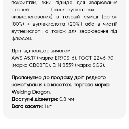
покриттям, який підійде для зварювання
сталей (низьковуглецевих і
низьколегованих) в газовій суміші (аргон
(80%) + вуглекислота (20%)) або в чистій
вуглекислоті, а також для зварювання під
флюсом.
Дріт відповідає вимогам:
AWS A5.17 (марка ER70S-6), ГОСТ 2246-70
(марка СВ08ГС), DIN 8559 (марка SG2).
Пропонуємо до продажу дріт рядного
намотування на касетах. Торгова марка
Welding Dragon.
Доступні діаметри:
0.8 мм
Вага касети:
1 кг