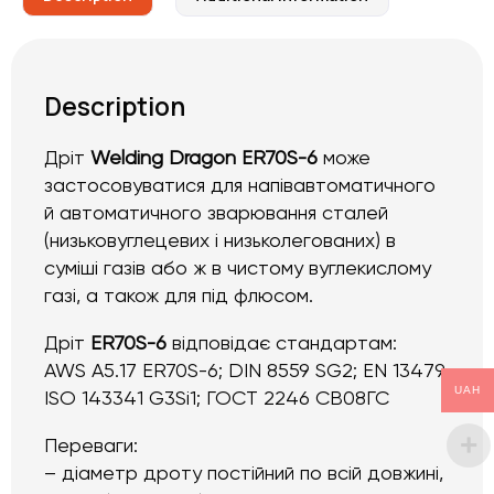
Description
Дріт
Welding Dragon ER70S-6
може
застосовуватися для напівавтоматичного
й автоматичного зварювання сталей
(низьковуглецевих і низьколегованих) в
суміші газів або ж в чистому вуглекислому
газі, а також для під флюсом.
Дріт
ER70S-6
відповідає стандартам:
AWS A5.17 ER70S-6; DIN 8559 SG2; EN 13479
UAH
ISO 143341 G3Si1; ГОСТ 2246 СВ08ГС
Переваги:
– діаметр дроту постійний по всій довжині,