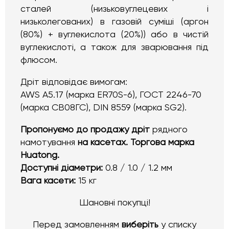
сталей (низьковуглецевих і
низьколегованих) в газовій суміші (аргон
(80%) + вуглекислота (20%)) або в чистій
вуглекислоті, а також для зварювання під
флюсом.
Дріт відповідає вимогам:
AWS A5.17 (марка ER70S-6), ГОСТ 2246-70
(марка СВ08ГС), DIN 8559 (марка SG2).
Пропонуємо до продажу дріт
рядного
намотування
на касетах. Торгова марка
Huatong.
Доступні діаметри:
0.8 / 1.0 / 1.2 мм
Вага касети:
15 кг
Шановні покупці!
Перед замовленням
виберіть
у списку