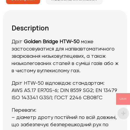
Description
Дріт
Golden Bridge HTW-50
може
застосовуватися для напівавтоматичного
зварювання низьковуглецевих, а також
низьколегованих сталей в суміші газів або ж
в чистому вуглекислому газі.
Дріт HTW-50 відповідає стандартам:
AWS A5.17 ER70S-6; DIN 8559 SG2; EN 13479
ISO 143341 G3Si1; ГОСТ 2246 СВ08ГС
UAH
Переваги:
– діаметр дроту постійний по всій довжині,
що забезпечує безперешкодний рух по