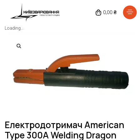
0,00 ₴
Loading...
Головна
Каталог товарів
Відгуки
Про нас
Доставка та оплата
Повернення та обмін
Електродотримач American
Блог
Type 300A Welding Dragon
Контакти