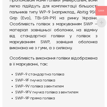
Пропоновані нами голівки універсальні, вони
легко підійдуть для комплектації більшості
UAH
пальників типу WP-9 (наприклад, Abitig 9SC
Grip (Evo), TBi-SR-P9) на ринку України.
Особливість голівок з маркуванням SWP –
матеріал зовнішньої оболонки, на відміну
від стандартної голівки у голівок з
маркуванням SWP, зовнішня оболонка
виконана не з гуми, а з силікону.
Особливість виконання голівки відображена
в її маркуванні, так:
SWP-9 стандартна голівка
SWP-9F гнучка голівка
SWP-9V голівка з вентилем
SWP-9FV гнучка голівка з вентилем
SWP-9P пряма голівка