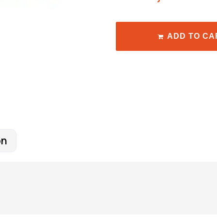
ADD TO CA
on