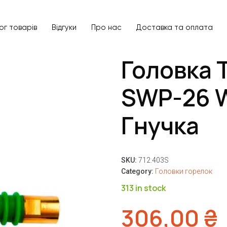
ог товарів
Відгуки
Про нас
Доставка та оплата
Головка 
SWP-26 W
Гнучка
SKU:
712.403S
Category:
Головки горелок
313 in stock
306,00
₴