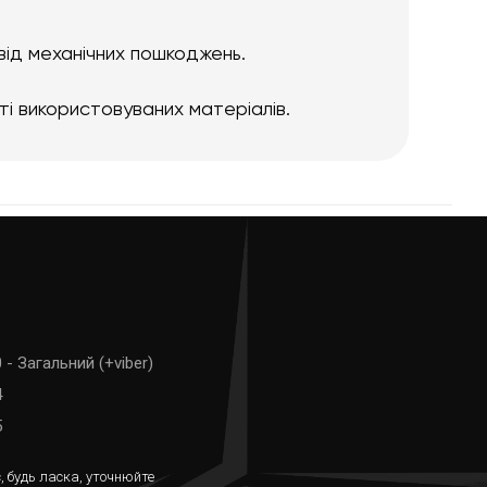
від механічних пошкоджень.
ті використовуваних матеріалів.
 - Загальний (+viber)
4
5
, будь ласка, уточнюйте