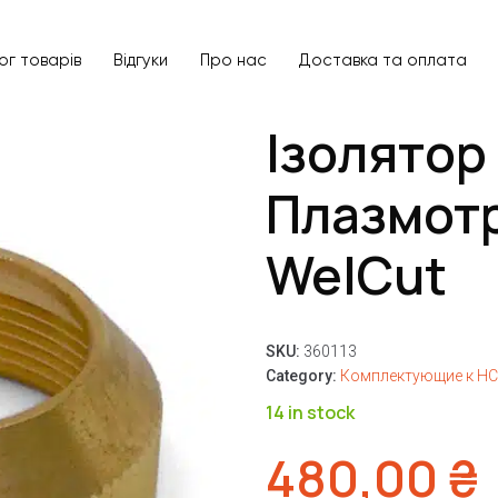
ог товарів
Відгуки
Про нас
Доставка та оплата
Ізолятор
Плазмот
WelCut
SKU:
360113
Category:
Комплектующие к HC-
14 in stock
480,00
₴