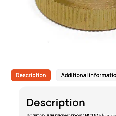
Description
Additional informati
Description
Ізолятор для плазмотрону HC1303
(під с