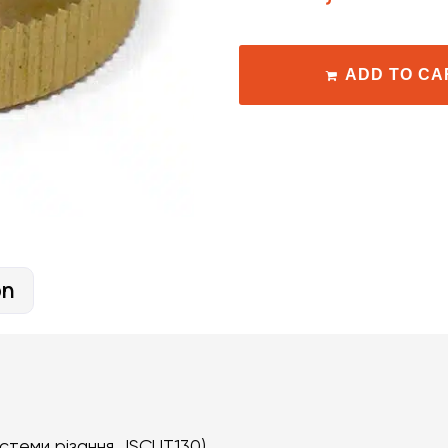
ADD TO CA
on
истеми різання JSCUT130)