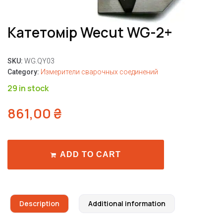
Катетомір Wecut WG-2+
SKU:
WG.QY03
Category:
Измерители сварочных соединений
29 in stock
861,00
₴
ADD TO CART
Description
Additional information