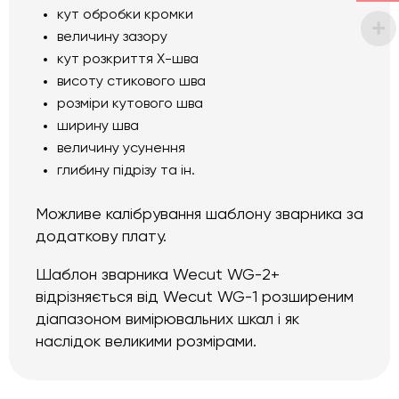
кут обробки кромки
величину зазору
кут розкриття Х-шва
висоту стикового шва
розміри кутового шва
ширину шва
величину усунення
глибину підрізу та ін.
Можливе калібрування шаблону зварника за
додаткову плату.
Шаблон зварника Wecut WG-2+
відрізняється від
Wecut WG-1 розширеним
діапазоном вимірювальних шкал і як
наслідок великими розмірами.