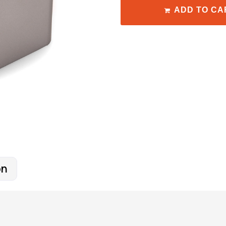
ADD TO CA
on