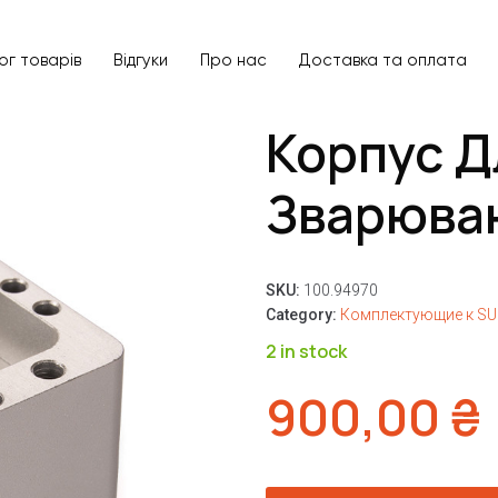
ог товарів
Відгуки
Про нас
Доставка та оплата
Корпус Д
Зварюва
SKU:
100.94970
Category:
Комплектующие к S
2 in stock
900,00
₴