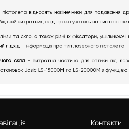
 пістолета відносять накінечники для подавання др
ідний витратник, слід орієнтуватись на тип пістоле
лінзи та скло, а також різні їх фіксатори, ущільнюючі 
й підхід – інформація про тип лазерного пістолета.
чого скла
– витратна частина для оптики під лазе
установок Jasic LS-15000M та LS-20000M з функцією
авігація
Контакти