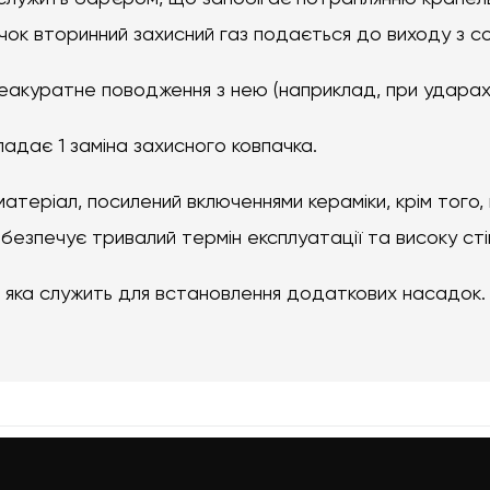
чок вторинний захисний газ подається до виходу з со
еакуратне поводження з нею (наприклад, при ударах 
адає 1 заміна захисного ковпачка.
теріал, посилений включеннями кераміки, крім того,
абезпечує тривалий термін експлуатації та високу сті
, яка служить для встановлення додаткових насадок