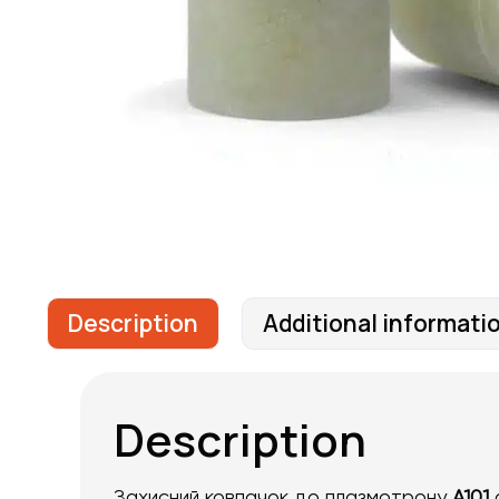
Description
Additional informati
Description
Захисний ковпачок до плазмотрону
A101