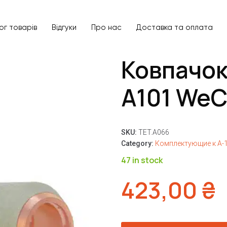
ог товарів
Відгуки
Про нас
Доставка та оплата
Ковпачок
A101 WeC
SKU:
TET.A066
Category:
Комплектующие к A-1
47 in stock
423,00
₴