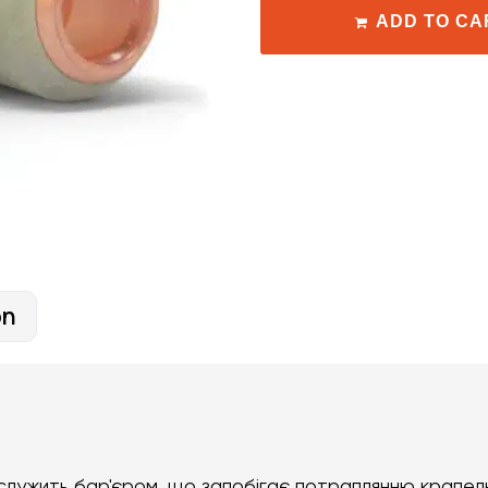
ADD TO CA
on
служить бар'єром, що запобігає потраплянню крапел