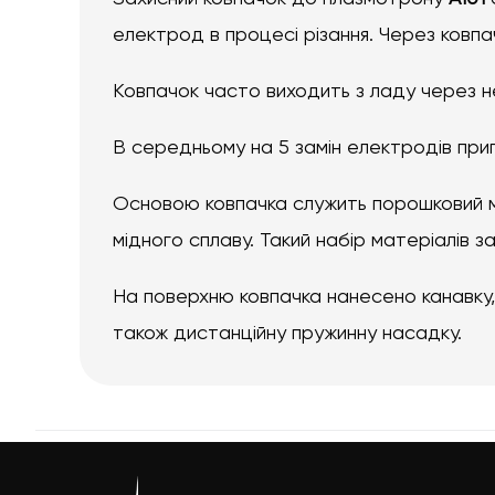
електрод в процесі різання. Через ковпа
Ковпачок часто виходить з ладу через н
В середньому на 5 замін електродів прип
Основою ковпачка служить порошковий ма
мідного сплаву. Такий набір матеріалів з
На поверхню ковпачка нанесено канавку
також дистанційну пружинну насадку.