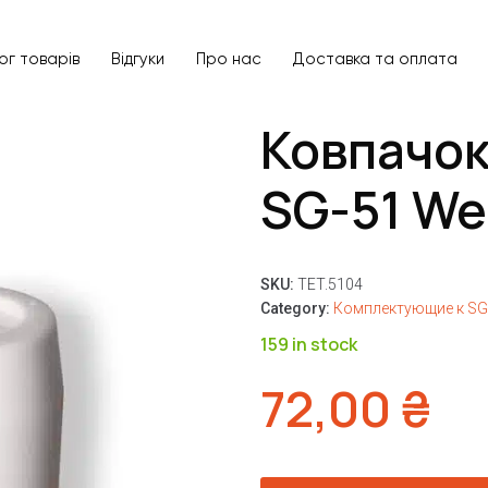
ог товарів
Відгуки
Про нас
Доставка та оплата
Ковпачок
SG-51 W
SKU:
TET.5104
Category:
Комплектующие к SG
159 in stock
72,00
₴