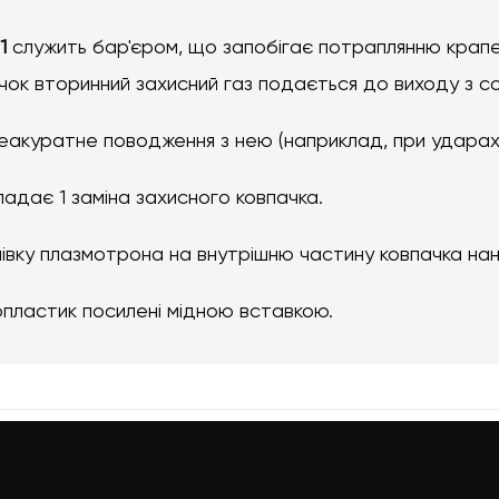
51
служить бар'єром, що запобігає потраплянню крапе
чок вторинний захисний газ подається до виходу з со
еакуратне поводження з нею (наприклад, при ударах 
адає 1 заміна захисного ковпачка.
івку плазмотрона на внутрішню частину ковпачка нан
пластик посилені мідною вставкою.