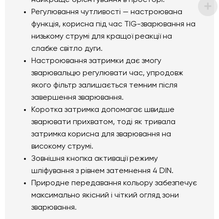
найкраще орієнтування в просторі.
Регулювання чутливості — настроювана
функція, корисна під час TIG-зварювання на
низькому струмі для кращої реакції на
слабке світло дуги.
Настроювання затримки дає змогу
зварювальцю регулювати час, упродовж
якого фільтр залишається темним після
завершення зварювання.
Коротка затримка допомагає швидше
зварювати прихватом, тоді як тривала
затримка корисна для зварювання на
високому струмі.
Зовнішня кнопка активації режиму
шліфування з рівнем затемнення 4 DIN.
Природне передавання кольору забезпечує
максимально якісний і чіткий огляд зони
зварювання.