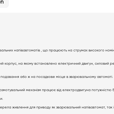
on
ювальних напівавтоматів , що працюють на струмах високого номі
й корпус, на якому встановлено електричний двигун, силовий ред
 подавання або ж на посадкове місце в зварювальному автоматі.
озмотувальний механізм працює від електродвигуна потужністю 80
и.
жерела живлення для приводу як зварювальний напівавтомат, так 