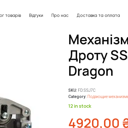
ог товарів
Відгуки
Про нас
Доставка та оплата
Механіз
Дроту SS
Dragon
SKU:
FD.SSJ7C
Category:
Подающие механизмы
12 in stock
4920,00