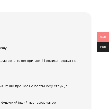
UAH
EUR
налу.
уктор, а також притискні і ролики подавання.
 Вт, що працює на постійному струмі, з
і будь-який інший трансформатор.