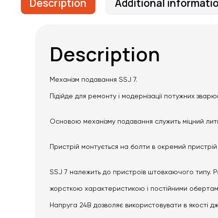
Description
Additional informati
Description
Механізм подавання SSJ 7.
Підійде для ремонту і модернізації потужних звар
Основою механізму подавання служить міцний лити
Пристрій монтується на болти в окремий пристрій
SSJ 7 належить до пристроїв штовхаючого типу. Р
жорсткою характеристикою і постійними обертам
Напруга 24В дозволяє використовувати в якості д