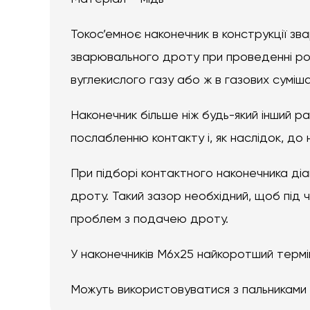
Токос’емноє наконечник в конструкції з
зварювального дроту при проведенні роб
вуглекислого газу або ж в газових суміша
Наконечник більше ніж будь-який інший р
послабленню контакту і, як наслідок, до
При підборі контактного наконечника ді
дроту. Такий зазор необхідний, щоб під ч
проблем з подачею дроту.
У наконечників M6x25 найкоротший термін
Можуть використовуватися з пальниками т