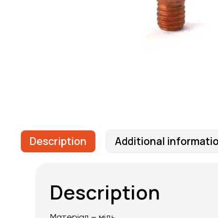
Description
Additional informati
Description
Матеріал – мідь