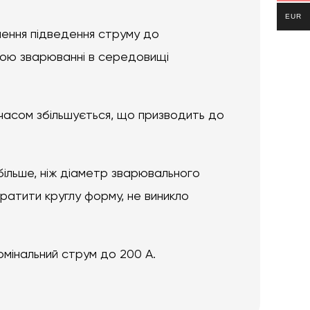
EUR
чення підведення струму до
ною зварюванні в середовищі
з часом збільшується, що призводить до
більше, ніж діаметр зварювального
тратити круглу форму, не виникло
омінальний струм до 200 А.