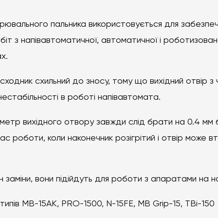
варювального пальника використовується для забезпе
іт з напівавтоматичної, автоматичної і роботизова
х.
асходник схильний до зносу, тому що вихідний отвір 
 нестабільності в роботі напівавтомата.
аметр вихідного отвору завжди слід брати на 0.4 мм 
ас роботи, коли наконечник розігрітий і отвір може в
 заміни, вони підійдуть для роботи з апаратами на н
ипів МВ-15АК, PRO-1500, N-15FE, MB Grip-15, TBi-150