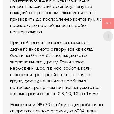
Накінечник більше ніж будь-який інший
витратник схильний до зносу, тому що
вихідний отвір з часом збільшується, що
призводить до послабленню контакту і, як
UAH
наслідок, до нестабільності в роботі
напівавтомата.
При підборі контактного накінечника
діаметр вихідного отвору завжди слід
брати на 0.4 мм більше, ніж діаметр
зварювального дроту. Такий зазор
необхідний, щоб під час роботи, коли
наконечник розігрітий і отвір втрачає
круглу форму, не виникло проблем з
подачею дроту. Накінечники випускаються
з діаметрами отворів 0.8, 1.0, 1.2 та 1.6 мм.
Накінечники M8x30 підійдуть для роботи на
апаратах з силою струму до 630А, вони