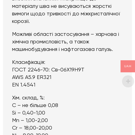
матеріалу шва не висуваються жорсткі
вимоги щодо тривкості до міжкристалічної
корозії.
Можливі області застосування – харчова і
хімічна промисловість, а також
машинобудування і нафтогазова галузь.
Класифікація:
UAH
ГОСТ 2246-70: Св-06Х19Н9Т
AWS A5.9 ER321
EN 1.4541
Хім. склад, %:
C – не більше 0,08
Si – 0,40-1,00
Mn – 1,00-2,00
Cr – 18,00-20,00