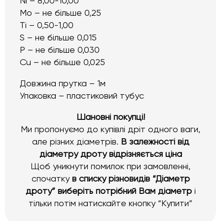
Ni – 8,00-10,00
Mo – не більше 0,25
Ti – 0,50-1,00
S – не більше 0,015
Р – не більше 0,030
Cu – не більше 0,025
Довжина прутка – 1м
Упаковка – пластиковий тубус
Шановні покупці!
Ми пропонуємо до купівлі дріт одного ваги,
але різних діаметрів.
В залежності від
діаметру дроту відрізняється ціна
Щоб уникнути помилок при замовленні,
спочатку
в списку різновидів “Діаметр
дроту” виберіть потрібний Вам діаметр
і
тільки потім натискайте кнопку “Купити”