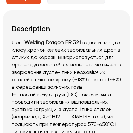
Description
Дріт
Welding Dragon ER 321
відноситься до
класу хромонікелевих зварювальних дротів
стійких до корозії. Використовується для
аргонодугового або ж напівавтоматичного
зварювання аустенітних нержавіючих
сталей з вмістом хрому (~18%) і нікелю (~8%)
в середовищі захисних газів.
На постійному струмі (DC) також можна
проводити зварювання відповідальних
вузлів конструкцій із аустенітних сталей
(наприклад, X20H12T-Л, Х16Н13Б та ін), які
працюють при температурах 570-650°C і
високих значеннях тиску, якщо до