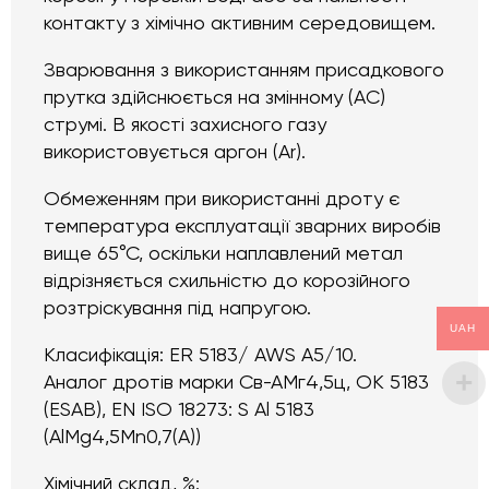
контакту з хімічно активним середовищем.
Зварювання з використанням присадкового
прутка здійснюється на змінному (АС)
струмі. В якості захисного газу
використовується аргон (Ar).
Обмеженням при використанні дроту є
температура експлуатації зварних виробів
вище 65°С, оскільки наплавлений метал
відрізняється схильністю до корозійного
розтріскування під напругою.
UAH
Класифікація: ER 5183/ AWS A5/10.
Аналог дротів марки Св-АМг4,5ц, OK 5183
(ESAB), EN ISO 18273: S Al 5183
(AlMg4,5Mn0,7(A))
Хімічний склад, %: