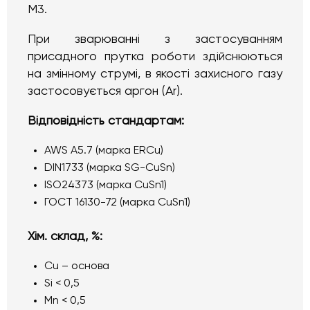
М3.
При зварюванні з застосуванням
присадного прутка роботи здійснюються
на змінному струмі, в якості захисного газу
застосовується аргон (Ar).
Відповідність стандартам:
AWS A5.7 (марка ERCu)
DIN1733 (марка SG-CuSn)
ISO24373 (марка CuSn1)
ГОСТ 16130-72 (марка CuSn1)
Хім. склад, %:
Cu – основа
Si < 0,5
Mn < 0,5