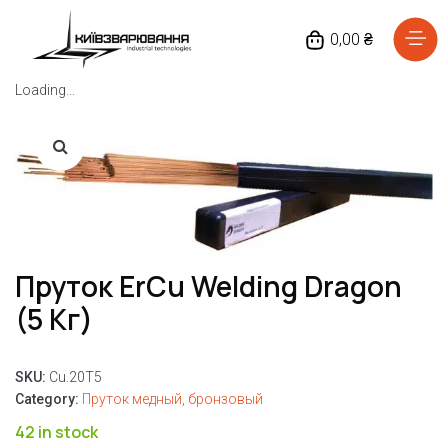
0,00 ₴
Loading...
Головна
Каталог товарів
Відгуки
Про нас
Пруток ErCu Welding Dragon
Доставка та оплата
(5 Кг)
Повернення та обмін
SKU:
Cu.20T5
Блог
Category:
Пруток медный, бронзовый
42 in stock
Контакти