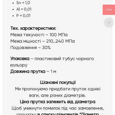
Sn < 1,0
Al < 0,01
UAH
P < 0,01
Тех. характеристики:
Межа текучості – 100 МПа
Межа міцності – 210…240 МПа
Подовження – 30%
Упаковка
– пластиковий тубус чорного
кольору
Довжина прутка
– 1 м
Шановні покупці!
Ми пропонуємо придбати пруток однієї
ваги, але різних діаметрів.
Ціна прутка залежить від діаметра
Щоб уникнути помилок під час замовлення,
спочатку
в списку різновидів “Діаметр