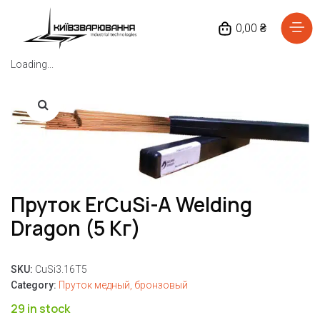
0,00 ₴
Loading...
Головна
Каталог товарів
Відгуки
Про нас
Пруток ErCuSi-A Welding
Доставка та оплата
Dragon (5 Кг)
Повернення та обмін
SKU:
CuSi3.16T5
Блог
Category:
Пруток медный, бронзовый
29 in stock
Контакти