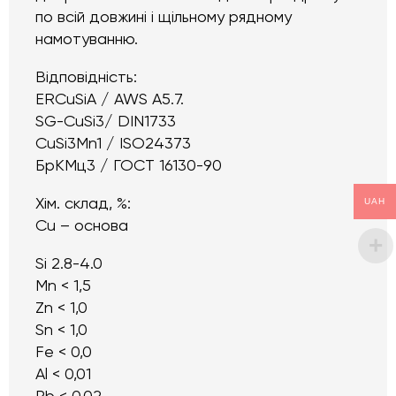
по всій довжині і щільному рядному
намотуванню.
Відповідність:
ERCuSiA / AWS A5.7.
SG-CuSi3/ DIN1733
CuSi3Mn1 / ISO24373
БрКМц3 / ГОСТ 16130-90
Хім. склад, %:
UAH
Cu – основа
Si 2.8-4.0
Mn < 1,5
Zn < 1,0
Sn < 1,0
Fe < 0,0
Al < 0,01