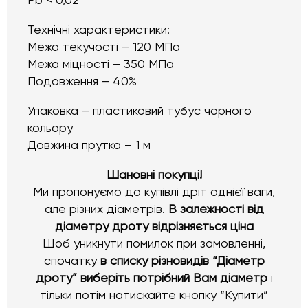
Pb < 0,02
Технічні характеристики:
Межа текучості – 120 МПа
Межа міцності – 350 МПа
Подовження – 40%
Упаковка – пластиковий тубус чорного
кольору
Довжина прутка – 1 м
Шановні покупці!
Ми пропонуємо до купівлі дріт однієї ваги,
але різних діаметрів.
В залежності від
діаметру дроту відрізняється ціна
Щоб уникнути помилок при замовленні,
спочатку
в списку різновидів “Діаметр
дроту” виберіть потрібний Вам діаметр
і
тільки потім натискайте кнопку “Купити”