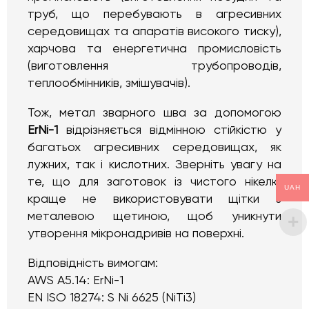
труб, що перебувають в агресивних
середовищах та апаратів високого тиску),
харчова та енергетична промисловість
(виготовлення трубопроводів,
теплообмінників, змішувачів).
Тож, метал зварного шва за допомогою
ErNi
-1
відрізняється відмінною стійкістю у
багатьох агресивних середовищах, як
лужних, так і кислотних. Зверніть увагу на
те, що для заготовок із чистого нікелю
UAH
краще не використовувати щітки з
металевою щетиною, щоб уникнути
утворення мікронадривів на поверхні.
Відповідність вимогам:
AWS A5.14: ErNi-1
EN ISO 18274: S Ni 6625 (NiTi3)