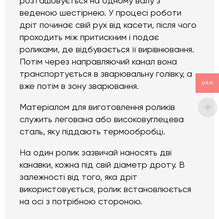
розташовується на одному валу з
веденою шестірнею. У процесі роботи
дріт починає свій рух від касети, після чого
проходить між притискним і подає
роликами, де відбувається її вирівнювання.
Потім через направляючий канал вона
транспортується в зварювальну голівку, а
UAH
вже потім в зону зварювання.
Матеріалом для виготовлення роликів
служить легована або високовуглецева
сталь, яку піддають термообробці.
На один ролик зазвичай наносять дві
канавки, кожна під свій діаметр дроту. В
залежності від того, яка дріт
використовується, ролик встановлюється
на осі з потрібною стороною.