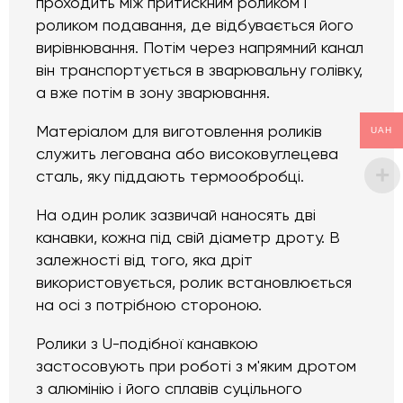
проходить між притискним роликом і
роликом подавання, де відбувається його
вирівнювання. Потім через напрямний канал
він транспортується в зварювальну голівку,
а вже потім в зону зварювання.
Матеріалом для виготовлення роликів
UAH
служить легована або високовуглецева
сталь, яку піддають термообробці.
На один ролик зазвичай наносять дві
канавки, кожна під свій діаметр дроту. В
залежності від того, яка дріт
використовується, ролик встановлюється
на осі з потрібною стороною.
Ролики з U-подібної канавкою
застосовують при роботі з м'яким дротом
з алюмінію і його сплавів суцільного