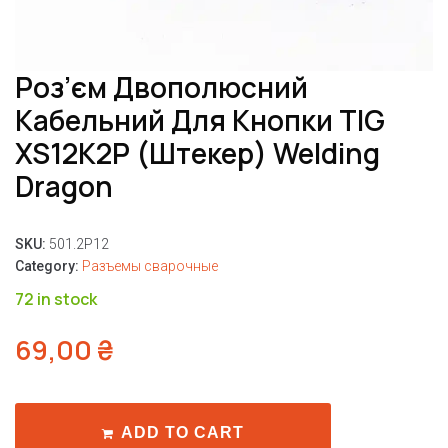
Роз’єм Двополюсний
Кабельний Для Кнопки TIG
XS12K2P (штекер) Welding
Dragon
SKU:
501.2P12
Category:
Разъемы сварочные
72 in stock
69,00
₴
ADD TO CART