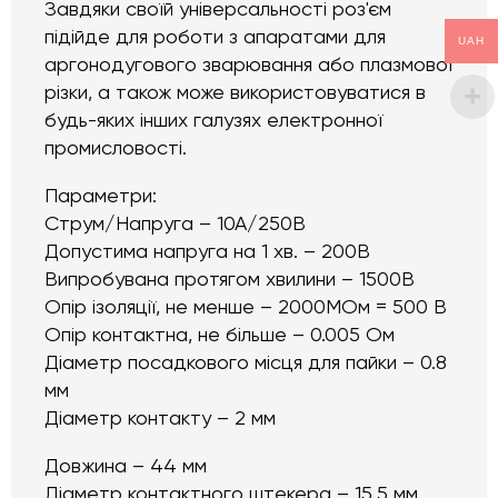
Завдяки своїй універсальності роз'єм
підійде для роботи з апаратами для
UAH
аргонодугового зварювання або плазмової
різки, а також може використовуватися в
будь-яких інших галузях електронної
промисловості.
Параметри:
Струм/Напруга – 10А/250В
Допустима напруга на 1 хв. – 200В
Випробувана протягом хвилини – 1500В
Опір ізоляції, не менше – 2000МОм = 500 В
Опір контактна, не більше – 0.005 Ом
Діаметр посадкового місця для пайки – 0.8
мм
Діаметр контакту – 2 мм
Довжина – 44 мм
Діаметр контактного штекера – 15.5 мм