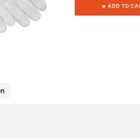
ADD TO CA
on