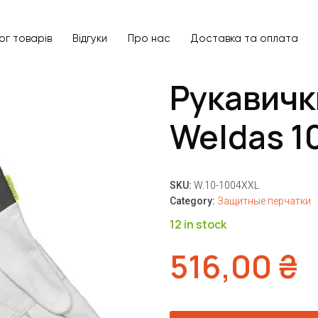
ог товарів
Відгуки
Про нас
Доставка та оплата
Рукавичк
Weldas 1
SKU:
W.10-1004XXL
Category:
Защитные перчатки
12 in stock
516,00
₴