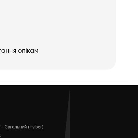
гання опікам
 - Загальний (+viber)
4