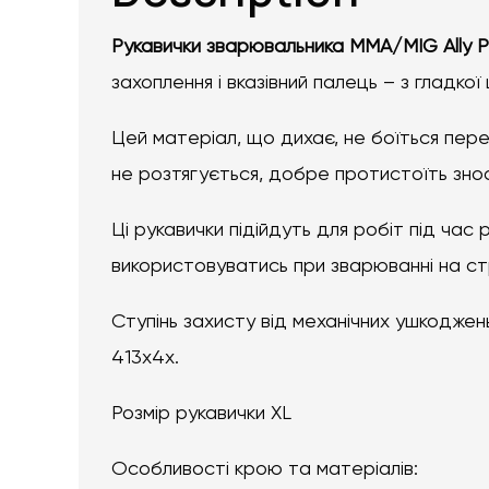
Рукавички зварювальника MMA/MIG Ally P
захоплення і вказівний палець – з гладкої 
Цей матеріал, що дихає, не боїться пер
не розтягується, добре протистоїть знос
Ці рукавички підійдуть для робіт під ча
використовуватись при зварюванні на с
Ступінь захисту від механічних ушкоджен
413x4x.
Розмір рукавички XL
Особливості крою та матеріалів: