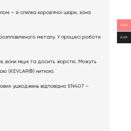
оні – зі спилка коров'ячої шкіри, зона
UAH
 розплавленого металу. У процесі роботи
EUR
, вони міцні та досить жорсткі. Можуть
вою (KEVLAR®) ниткою.
плових ушкоджень відповідно EN407 –