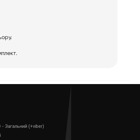
ьору.
мплект.
 - Загальний (+viber)
4