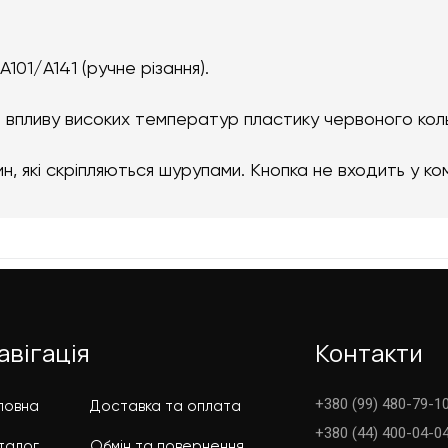
A101/A141 (ручне різання).
 до впливу високих температур пластику червоного кол
, які скріпляються шурупами. Кнопка не входить у ко
авігація
Контакти
+380 (99) 480-79-10
ловна
Доставка та оплата
+380 (44) 400-04-0
талог
Обмін та повернення