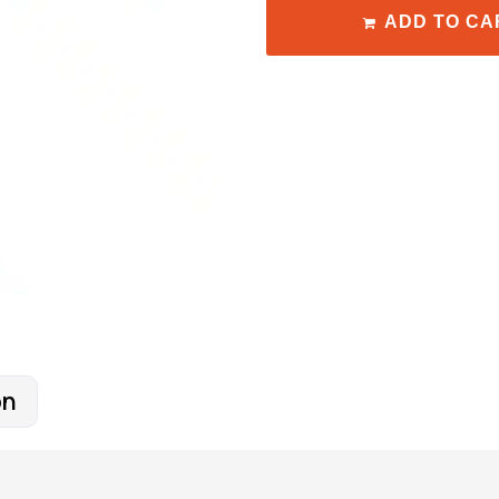
ADD TO CA
on