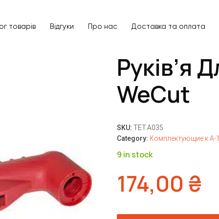
ог товарів
Відгуки
Про нас
Доставка та оплата
Руків’я Д
WeCut
SKU:
TET.A035
Category:
Комплектующие к A-1
9 in stock
174,00
₴