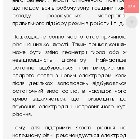
виготовлений, якості стисненого повітря,
UAH
що подається в робочу зону, товщини і хім.
складу розрізуваних матеріалів,
правильного підбору режимів роботи і т. д.
Пошкоджене сопло часто стає причиною
різання низької якості. Таким пошкодженням
може бути зміна геометрії гирла або ж
невідповідність діаметру. Найчастіше
останнє відбувається при використанні
старого сопла з новим електродом, коли
після декількох запалювань відбувається
остаточний знос сопла, в наслідок чого
крива відхиляється, що призводить до
псування електрода і неправильного куті
різання.
Тому, для підтримки якості різання на
належному рівні, рекомендується електрод