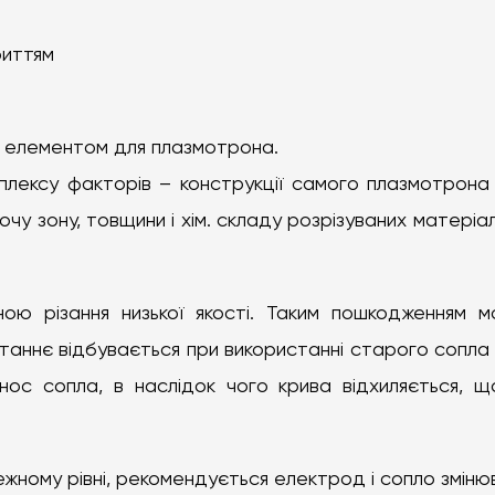
риттям
м елементом для плазмотрона.
плексу факторів – конструкції самого плазмотрона і 
чу зону, товщини і хім. складу розрізуваних матеріал
ю різання низької якості. Таким пошкодженням м
таннє відбувається при використанні старого сопла 
нос сопла, в наслідок чого крива відхиляється, 
алежному рівні, рекомендується електрод і сопло змін