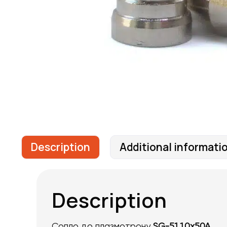
Description
Additional informati
Description
Сопло до плазмотрону
SG-51 1,0x50A