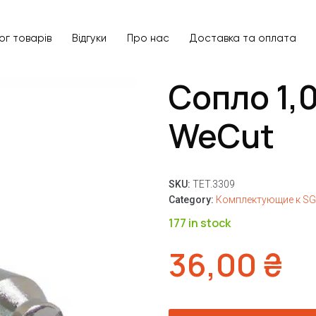
ог товарів
Відгуки
Про нас
Доставка та оплата
Сопло 1,
WeCut
SKU:
TET.3309
Category:
Комплектующие к SG
177 in stock
36,00
₴