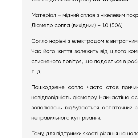
Матеріал – мідний сплав з нікелевим пок
Діаметр сопла (вихідний) – 1.0 (50А)
Сопло нарівні з електродом є витратни
Час його життя залежить від цілого ком
стисненого повітря, що подається в робо
т. д.
Пошкоджене сопло часто стає причино
невідповідність діаметру. Найчастіше ос
запалювань відбувається остаточний з
неправильного куті різання.
Тому, для підтримки якості різання на н