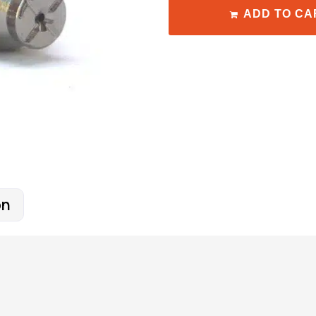
ADD TO CA
on