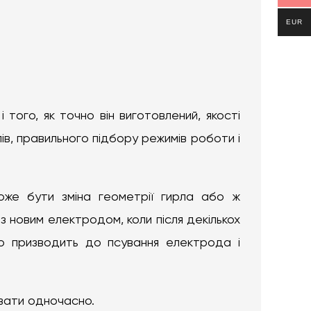
EUR
того, як точно він виготовлений, якості
ів, правильного підбору режимів роботи і
оже бути зміна геометрії гирла або ж
з новим електродом, коли після декількох
що призводить до псування електрода і
ювати одночасно.