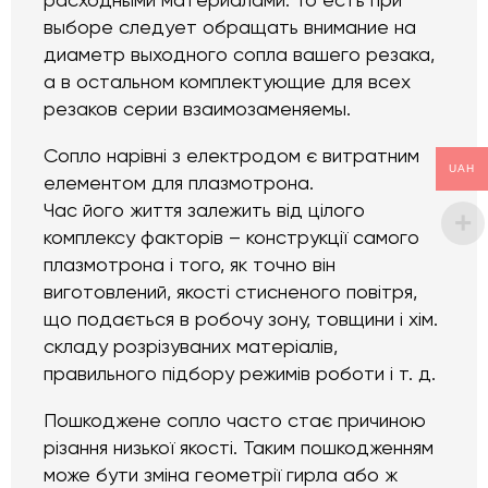
расходными материалами. То есть при
выборе следует обращать внимание на
диаметр выходного сопла вашего резака,
а в остальном комплектующие для всех
резаков серии взаимозаменяемы.
Сопло нарівні з електродом є витратним
UAH
елементом для плазмотрона.
Час його життя залежить від цілого
комплексу факторів – конструкції самого
плазмотрона і того, як точно він
виготовлений, якості стисненого повітря,
що подається в робочу зону, товщини і хім.
складу розрізуваних матеріалів,
правильного підбору режимів роботи і т. д.
Пошкоджене сопло часто стає причиною
різання низької якості. Таким пошкодженням
може бути зміна геометрії гирла або ж