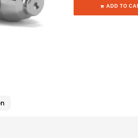
ADD TO CA
on