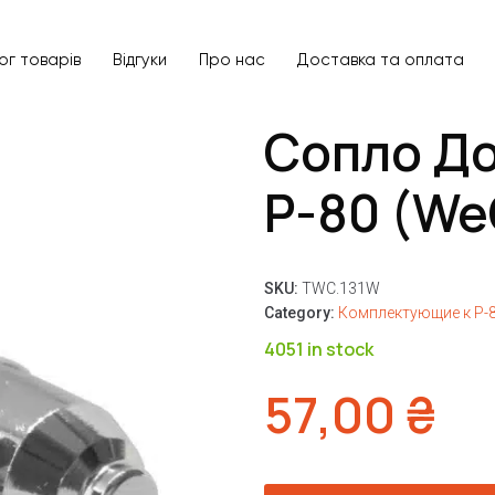
ог товарів
Відгуки
Про нас
Доставка та оплата
Сопло Д
P-80 (WeC
SKU:
TWC.131W
Category:
Комплектующие к P-
4051 in stock
57,00
₴