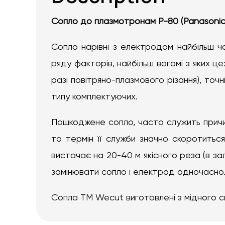
Сопло до плазмотронам P-80 (Panasonic) і
Сопло нарівні з електродом найбільш ч
ряду факторів, найбільш вагомі з яких це
разі повітряно-плазмового різання), точн
типу комплектуючих.
Пошкоджене сопло, часто служить причин
то термін її служби значно скоротитьс
вистачає на 20-40 м якісного реза (в за
замінювати сопло і електрод одночасно
Сопла ТМ Wecut виготовлені з мідного с