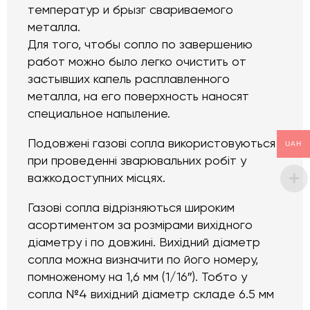
температур и брызг свариваемого
металла.
Для того, чтобы сопло по завершению
работ можно было легко очистить от
застывших капель расплавленного
металла, на его поверхность наносят
специальное напыление.
Подовжені газові сопла використовуються
UAH
при проведенні зварювальних робіт у
важкодоступних місцях.
Газові сопла відрізняються широким
асортиментом за розмірами вихідного
діаметру і по довжині. Вихідний діаметр
сопла можна визначити по його номеру,
помноженому на 1,6 мм (1/16″). Тобто у
сопла №4 вихідний діаметр складе 6.5 мм