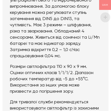
ультрафіолетового та інфрачервоного
UAH
випромінювання. За допомогою блоку
керування можна регулювати ступінь
затемнення від DIN5 до DIN13, та
чутливість. Має 3 режими – шліфування,
різка та зварювання. Обладнаний 4
сенсорами. Живиться від сонячної та Li/Mn
батареї та має індикатор заряду.
Затримка відкриття 0,2 – 1,0 с.Час
спрацьовування 0,04 мс.
Розміри світлофільтра 110 x 90 x 9 мм.
Оцінки оптичних класів 1/1/1/2. Діапазон
робочих температур від -5 до +55°С.
Використання за інших умов може
призвести до погіршення зору.
Для тривалої служби рекомендується
використовувати світлофільтр із захисними