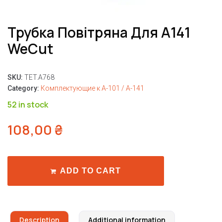
Трубка Повітряна Для A141
WeCut
SKU:
TET.A768
Category:
Комплектующие к A-101 / A-141
52 in stock
108,00
₴
ADD TO CART
Description
Additional information