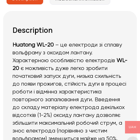
Description
Huatong WL-20
– це електроди зі сплаву
вольфраму з оксидом лантану.
Характерною особливістю електродів
WL-
20
є можливість дуже легко зробити
початковий запуск дуги, низька схильність
до появи прожигов, стійкість дуги в процесі
роботи і відмінна характеристика
повторного запалювання дуги. Введення
до складу матеріалу електрода декількох
відсотків (1-2%) оксиду лантану дозволяє
збільшити максимальний робочий струм, а
UAH
знос електрода (порівняно з чистим
вольфрамом) зменшиться майже на 50%.