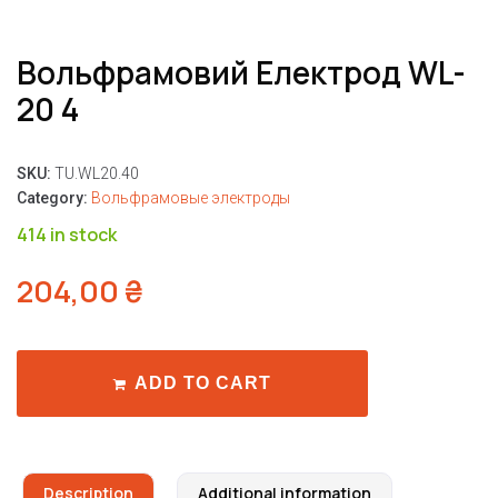
Вольфрамовий Електрод WL-
20 4
SKU:
TU.WL20.40
Category:
Вольфрамовые электроды
414 in stock
204,00
₴
ADD TO CART
Description
Additional information